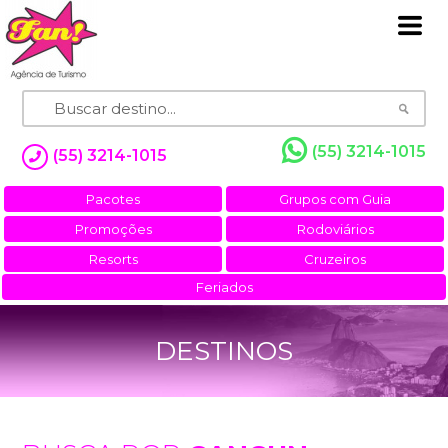
(55) 3214-1015
(55) 3214-1015
Pacotes
Grupos com Guia
Promoções
Rodoviários
Resorts
Cruzeiros
Feriados
DESTINOS