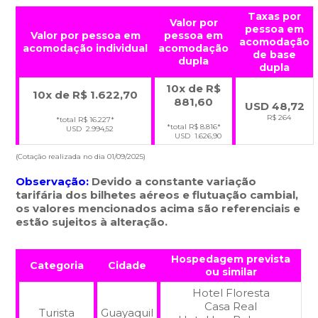
Taxas por
Valor por
pessoa em
Valor por pessoa em
pessoa em
acomodação
acomodação
individual
acomodação
de base
dupla
dupla
10x de R$
10x de R$ 1.622,70
881,60
USD 48,72
R$ 264
*total R$ 16.227*
*total R$ 8.816*
USD 2.994,52
USD 1.626,90
(Cotação realizada no dia 01/09/2025)
Observação:
Devido a constante variação
tarifária dos bilhetes aéreos e flutuação cambial,
os valores mencionados acima são referenciais e
estão sujeitos à alteração.
Hospedagem prevista
Categoria
Cidade
ou similar
Hotel Floresta
Casa Real
Turista
Guayaquil