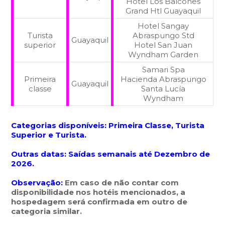
Hotel Los Balcones
Grand Htl Guayaquil
Hotel Sangay
Turista
Abraspungo Std
Guayaquil
superior
Hotel San Juan
Wyndham Garden
Samari Spa
Primeira
Hacienda Abraspungo
Guayaquil
classe
Santa Lucía
Wyndham
Categorias disponíveis:
Primeira Classe, Turista
Superior e Turista
.
Outras datas: Saídas semanais até Dezembro de
2026.
Observação:
Em caso de não contar com
disponibilidade nos hotéis mencionados, a
hospedagem será confirmada em outro de
categoria similar.