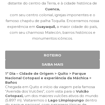
distante do centro da Terra, e à cidade histórica de
Cuenca,
com seu centro colonial, igrejas imponentes e o
famoso chapéu de palha Toquilla. Encerramos nossa
experiência em
Guayaquil,
a maior cidade do país,
com seu charmoso Malecón, bairros históricos e
monumentos icônicos.
ROTEIRO
SAIBA MAIS
1º Dia – Cidade de Origem > Quito > Parque
Nacional Cotopaxi e experiência da Máchica >
Baños
Chegada em Quito e início da viagem pela famosa
“Avenida dos Vulcões”,
com vista para o
Vulcão
Cotopaxi,
um dos
maiores vulcões ativos do mundo
(5.897 m).
Visitaremos o
Lago Limpiopungo
dentro
do parque nacional, com paisagens típicas de