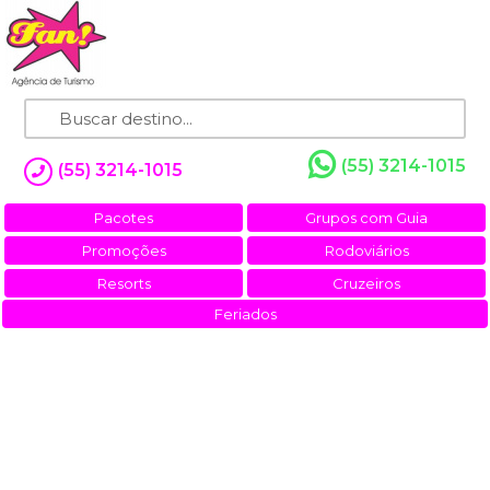
(55) 3214-1015
(55) 3214-1015
Pacotes
Grupos com Guia
Promoções
Rodoviários
Resorts
Cruzeiros
Feriados