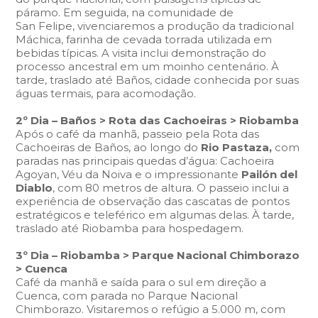
páramo. Em seguida, na comunidade de
San Felipe, vivenciaremos a produção da tradicional
Máchica, farinha de cevada torrada utilizada em
bebidas típicas. A visita inclui demonstração do
processo ancestral em um moinho centenário. À
tarde, traslado até Baños, cidade conhecida por suas
águas termais, para acomodação.
2º Dia – Baños > Rota das Cachoeiras > Riobamba
Após o café da manhã, passeio pela Rota das
Cachoeiras de Baños, ao longo do
Rio Pastaza,
com
paradas nas principais quedas d’água: Cachoeira
Agoyan, Véu da Noiva e o impressionante
Pailón del
Diablo
, com 80 metros de altura. O passeio inclui a
experiência de observação das cascatas de pontos
estratégicos e teleférico em algumas delas. À tarde,
traslado até Riobamba para hospedagem.
3º Dia – Riobamba > Parque Nacional Chimborazo
> Cuenca
Café da manhã e saída para o sul em direção a
Cuenca, com parada no Parque Nacional
Chimborazo. Visitaremos o refúgio a 5.000 m, com