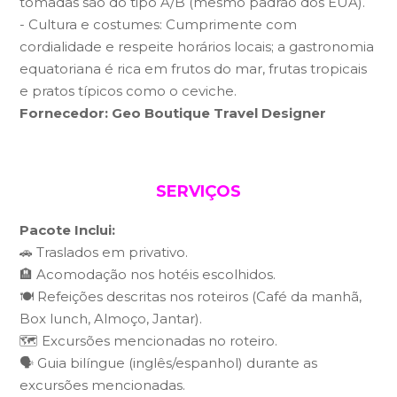
tomadas são do tipo A/B (mesmo padrão dos EUA).
- Cultura e costumes: Cumprimente com
cordialidade e respeite horários locais; a gastronomia
equatoriana é rica em frutos do mar, frutas tropicais
e pratos típicos como o ceviche.
Fornecedor: Geo Boutique Travel Designer
SERVIÇOS
Pacote Inclui:
🚗 Traslados em privativo.
🏨 Acomodação nos hotéis escolhidos.
🍽️ Refeições descritas nos roteiros (Café da manhã,
Box lunch, Almoço, Jantar).
🗺️ Excursões mencionadas no roteiro.
🗣️ Guia bilíngue (inglês/espanhol) durante as
excursões mencionadas.