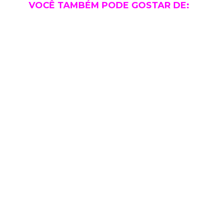
VOCÊ TAMBÉM PODE GOSTAR DE:
07/01 A 10/01/2027 - 04 DIAS
EXPERIENCE RUN DISNEY 2027 - 10KM
A PARTIR DE
5.263
Em até
R$
10X
SAÍDA DE GRU