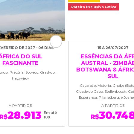
Roteiro Exclusivo Cativa
EVEREIRO DE 2027 - 06 DIAS
15 A 26/07/2027
ÁFRICA DO SUL
ESSÊNCIAS DA ÁF
FASCINANTE
AUSTRAL - ZIMBÁ
BOTSWANA & ÁFRI
rgo, Pretória, Soweto, Graskop,
SUL
Hazyview
Cataratas Victoria, Chobe (Bot
Cidade do Cabo, Stellenbosch, Ca
Esperança, Pilanesberg, e Joan
A PARTIR DE
A PARTIR DE
28.913
30.74
Em até
R$
R$
10X