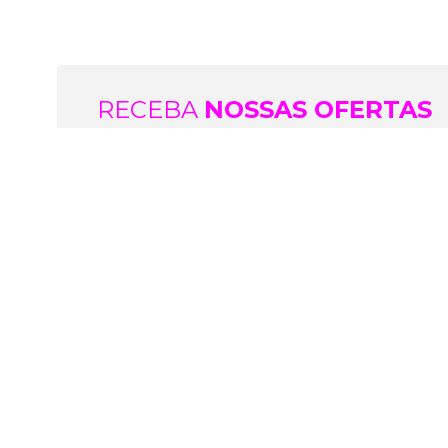
RECEBA
NOSSAS OFERTAS
Preencha seus dados abaixo e receba em seu e-mai
A EMPRESA
SITE
AJUD
Conheça
Check-in Online
Pergu
Blog
Termos de Uso
Docu
Depoimentos
Política de Privacidade
Segu