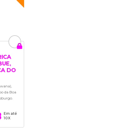
RICA
BUE,
CA DO
swana),
bo da Boa
esburgo.
8
Em até
10X